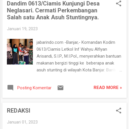
Dandim 0613/Ciamis Kunjungi Desa
XII/Tpr Kolonel Inf Ferdial Lubis, MPICT., dan
Neglasari. Cermati Perkembangan
Kapolres Kubu Raya, AKBP Arief Hidayat, SH,
Salah satu Anak Asuh Stuntingnya.
S.I.K., diikuti personel gabungan dari TNI-Polri
dan Instansi terkait. Mantan Wakil Presiden
Januari 19, 2023
RI Jusuf Kalla yang juga Ketua Umum PMI
direncanakan tiba di Kalimantan Barat pada
jabarindo.com -Banjar,- Komandan Kodim
hari ini sekitar pukul 13.50 WIB dalam rangka
0613/Ciamis Letkol Inf Wahyu Alfiyan
pelantikan pengurus PMI Kalimantan Barat
Arisandi, S.I.P., M.I.Pol., menyerahkan bantuan
periode 2022 - 2027 yang akan dilaksanakan
makanan bergizi tinggi ke beberapa anak
di Pendopo Gubernur Kalimantan Barat.
asuh stunting di wilayah Kota Banjar. Bantuan
Mewakili Pangkogasgabpad PAM VVIP,
makanan ini diberikan kepada Nur Rizky anak
Asops Kasdam XII/Tpr Kolonel Inf Ferdial
dari Bapak Kusnadi yang merupakan Salah
Lubis mengatakan, apel gelar pasukan ini
READ MORE »
Posting Komentar
Satu Anak asuh Stunting Dandim
bertujuan untuk memastikan kesiapan
0613/Ciamis yang beralamat di Dusun
personel dan perl...
Cipariuk Rt.02 Rw.01, Desa Neglasari,
REDAKSI
Kecamatan Banjar, Kota Banjar, Jawa Barat,
Kamis, 19/1/2023. Nur Riski yang berusia 4
Januari 01, 2023
tahun ini mengalami stunting sehingga perlu