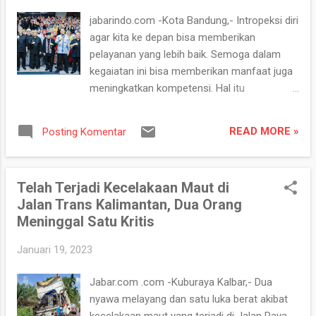
g
jabarindo.com -Kota Bandung,- Intropeksi diri
a
agar kita ke depan bisa memberikan
n
pelayanan yang lebih baik. Semoga dalam
kegaiatan ini bisa memberikan manfaat juga
meningkatkan kompetensi. Hal itu
disampaikan Walikota Bandung Yana
Mulyana saat menghadiri kegiatan ESQ bagi
READ MORE »
Posting Komentar
pejabat struktural, kepala sekolah, pengawas
hingga penilik, di Gedung Graha Pos, Jalan
Banda, Kamis 19/1/2023. Walikota Bandung
Telah Terjadi Kecelakaan Maut di
mengapresiasi langkah Disdik Kota Bandung
Jalan Trans Kalimantan, Dua Orang
yang menyelenggarakan kegiatan ESQ
Meninggal Satu Kritis
dengan tema “Membangun Karakter Dalam
Upaya Meningkatkan Kualitas Diri yang Positif
Januari 19, 2023
Sebagai Perwujudan ASN Berakhlak.
Dikatakan Yana, Kegiatan ini merupakan
Jabar.com .com -Kuburaya Kalbar,- Dua
upaya pemerintah dalam
nyawa melayang dan satu luka berat akibat
mengimpelementasikan hal itu di lingkungan