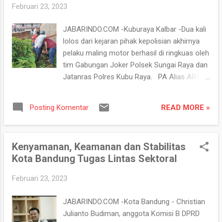
Februari 23, 2023
mengamankan beberapa tersangka,” ujar
Kapolres Sukabumi AKBP Maruly Pardede,
JABARINDO.COM -Kuburaya Kalbar -Dua kali
Jumat (24/2/2023). Dalam rilisnya di
lolos dari kejaran pihak kepolisian akhirnya
Mapolres Sukabumi. Lebih lanjut Maruly
pelaku maling motor berhasil di ringkuas oleh
menjelaskan, puluhan kendaraan itu
tim Gabungan Joker Polsek Sungai Raya dan
merupakan pengungkapan 6 kasus di
Jatanras Polres Kubu Raya. PA Alias ARI
wilayahnya hukumnya. Selain curanmor
Alias AL (29) warga Kelurahan Saigon
terdapat kasus lain dari seluruh tersangka
Kecamatan Pontianak Timur ditangkap
tersebut. “Untuk kasus pencurian kendaraan
READ MORE »
Posting Komentar
dirumahnya di Jalan Tanjung Raya II Gg.Karya
bermotor yaitu sebanyak 6 kasus tersangka
II Kelurahan Saigon Kecamatan Pontianak
yang berhasil diamankan ada 13 diamankan
Timur Kota Pontianak pada Senin (20/2/23)
oleh Polres dan 1 dari jaj...
Kenyamanan, Keamanan dan Stabilitas
jam 15.00 Wib. Pria 29 tahun ini terpaksa
Kota Bandung Tugas Lintas Sektoral
dilumpuhkan petugas gabungan dengan
timah panas di kaki sebelah kiri, lantaran
Februari 23, 2023
pelaku melarikan diri dan melakukan
perlawan terhadap petugas pada saat
JABARINDO.COM -Kota Bandung - Christian
penangkapan. Dari tangan pelaku petugas
Julianto Budiman, anggota Komisi B DPRD
mengamankan barang bukti 1 unit sepeda