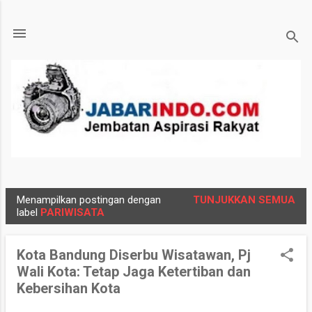
Langsung ke konten utama
Menampilkan postingan dengan
TUNJUKKAN SEMUA
P
label
PARIWISATA
o
s
Kota Bandung Diserbu Wisatawan, Pj
t
Wali Kota: Tetap Jaga Ketertiban dan
i
Kebersihan Kota
n