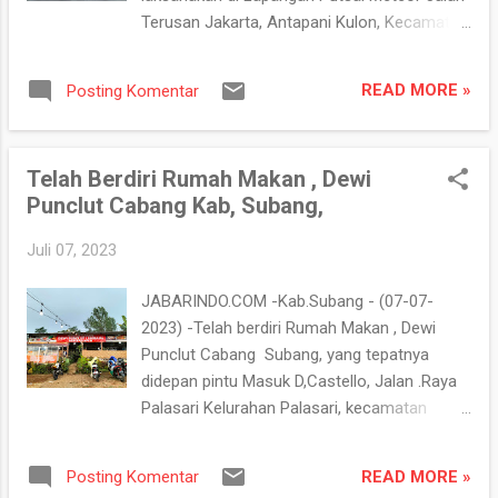
spot foto yang siap untuk menjadi ornamen
Terusan Jakarta, Antapani Kulon, Kecamatan
pendukung saat traveler berfoto seperti foto
Antapani, Kota Bandung, (17/9/2023)
prewedding bersama keluarga atau sahabat
Kegiatan Tinju Rekreasi tersebut dengan
juga dan kekasih terangnya" katanya.
READ MORE »
Posting Komentar
tema "Urban Street Boxing" yang bekerja
Diketahui, Objek Wisata Gunung Dago ...
sama dengan KNPI, KORMI dan Dispora.
Dalam Rekreasi Tinju Pemula Se- Jawa
Telah Berdiri Rumah Makan , Dewi
Barat, tersebut Kaindara Nafis Satria yang
Punclut Cabang Kab, Subang,
merupakan siswa kelas 1 SMK MVP
Antapani dan sekaligus mewakili Camp
Juli 07, 2023
BMC ( Bandung Muay thai Club ) Arcamanik
mendapatkan mendali kejuaraan Urban
JABARINDO.COM -Kab.Subang - (07-07-
Street Boxing, Ketua Pelaksana. Urban
2023) -Telah berdiri Rumah Makan , Dewi
Street Boxing Hendra Gunawan
Punclut Cabang Subang, yang tepatnya
menyampaikan" Bahwa acara turnamen
didepan pintu Masuk D,Castello, Jalan .Raya
boxing ini menjadi ajang silaturahim dan
Palasari Kelurahan Palasari, kecamatan
agenda rutin dari pengurus pusat untuk
Ciater, Kabupaten Subang. Rumah Makan
menyeleksi atlet-atlet berkualitas yang
Dewi Punclut yang telah dibuka beberapa
terpilih nanti mendapatkan pembinaan
READ MORE »
Posting Komentar
waktu lalu siap memanjakan lidah para