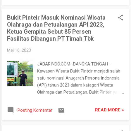
selama setahun. "Setelah kami ...
pecinta masakan khas Sunda dan Jawa.
Walaupun masih terhitung baru Rumah
Bukit Pinteir Masuk Nominasi Wisata
Makan Dewi Punclut tersebut tidak kalah
Olahraga dan Petualangan API 2023,
menarik dengan Rumah Makan lainya. Rumah
Ketua Gempita Sebut 85 Persen
Makan Dewi Punclut tersebut sangat
Fasilitas Dibangun PT Timah Tbk
memajakan para wisatawan dengan tempat
yang begitu indah, dengan ornamen khas
Mei 16, 2023
Jawa Barat, disamping pelayanan yang
sangat ramah, ditambah cuaca yang sangat
JABARINDO.COM -BANGKA TENGAH –
sejuk Untuk harga bervariatif mulai dari hari
Kawasan Wisata Bukit Pinteir menjadi salah
harga 30 ribu sampai 50 ribu Dengan menu
satu nominasi Anugerah Pesona Indonesia
makanan, seperti. Soto Paket Nasi,
(API) tahun 2023 dalam katagori Wisata
ayam/Telor Geprek, Paket Nasi Bebek, nasi
Olahraga dan Petualangan. Bukit Pinteir yang
pecel lele, Paket Nasi Ikan mas goreng dan
terletak di Kelurahan Dul, Kecamatan
Ikan Mas Bakar dan menu yang paling
Pangkalan Baru, Kabupaten Bangka Tengah
spesial Bebek Baka...
READ MORE »
Posting Komentar
ini merupakan salah satu destinasi wisata
yang menawarkan keindahan alam yang asri
dengan suasana hutan yang rimbun.