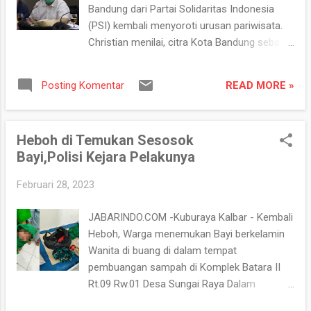
Bandung ini saja ada 2,2 juta kendaraan,
Bandung dari Partai Solidaritas Indonesia
padahal jumlah penduduk Kota Bandung kan
(PSI) kembali menyoroti urusan pariwisata.
2,4 juta,” ungkapnya, di Ruang Komisi D DPRD
Christian menilai, citra Kota Bandung sebagai
Kota Bandung, jalan Sukabumi 32, Kota
Kota Pariwisata harus didukung oleh
Bandung, Selasa (7/3/2023) Lanjutnya, hal Ini
anggaran yang cukup. "Anggaran pemasaran
belum menghitung jumlah kendaraan yang
READ MORE »
Posting Komentar
pariwisata di 2023 senilai 4 Milyar, memang
datang dari berbagai kota di Provinsi Jawa
ada peningkatan dari tahun 2022. Tapi
Barat, mengingat Kota Bandung kan ibukota
anggaran promosi media hanya 440 juta. Ini
Jawa Barat. Juga setiap akhir ming...
Heboh di Temukan Sesosok
masih minim sekali. Bagaimana dapat
Bayi,Polisi Kejara Pelakunya
membangun citra yang baik di media dengan
anggaran yang demikian minim?"
Februari 28, 2023
disampaikan Christian dalam rapat Komisi B
dengan Dinas Kebudayaan dan Pariwisata
JABARINDO.COM -Kuburaya Kalbar - Kembali
(Disbudpar) pada hari Senin, 6 Maret 2023.
Heboh, Warga menemukan Bayi berkelamin
"Kampanye bahwa Kota Bandung aman dan
Wanita di buang di dalam tempat
ramah bagi wisatawan perlu terus dilakukan.
pembuangan sampah di Komplek Batara II
Masalah keamanan memang wilayah aparat
Rt.09 Rw.01 Desa Sungai Raya Dalam
keamanan, tetapi kampanyenya perlu
Kecamatan Sungai Raya Kabupaten Kubu
dilakukan oleh Disbudpar. Jangan sampai