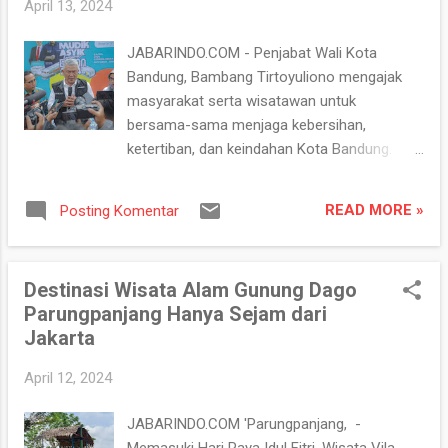
g
April 13, 2024
a
JABARINDO.COM - Penjabat Wali Kota
n
Bandung, Bambang Tirtoyuliono mengajak
masyarakat serta wisatawan untuk
bersama-sama menjaga kebersihan,
ketertiban, dan keindahan Kota Bandung.
Jumat, 12 April 2024 16:12 "Selamat
menikmati liburan lebaran di Kota Bandung,
READ MORE »
Posting Komentar
tetap jaga ketertiban dan kebersihan. Tolong
jangan buang sampah sembarangan," ujar
Bambang. Menurutnya, menghadirkan
Destinasi Wisata Alam Gunung Dago
kenyamanan, ketertiban dan kebersihan di
Parungpanjang Hanya Sejam dari
tempat wisata merupakan tanggung jawab
Jakarta
semua pihak. Untuk itu, Bambang mengajak
masyarakat untuk menjaga dan memelihara
April 12, 2024
destinasi wisata yang ada di kota Bandung
untuk menarik wisatawan lokal maupun
JABARINDO.COM 'Parungpanjang, -
mancanegara. Sebelumnya, untuk