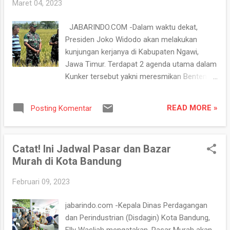
g
Maret 04, 2023
a
JABARINDO.COM -Dalam waktu dekat,
n
Presiden Joko Widodo akan melakukan
kunjungan kerjanya di Kabupaten Ngawi,
Jawa Timur. Terdapat 2 agenda utama dalam
Kunker tersebut yakni meresmikan Benteng
Pendem Van Den Bosch (Benteng Pendem)
dan melakukan panen raya padi di Desa
READ MORE »
Posting Komentar
Pangkur. Untuk menyiapkan kunjungan kerja
Presiden tersebut, siang ini Danrem 081/DSJ
Kolonel Inf H. Sugiyono mengecek kesiapan
Catat! Ini Jadwal Pasar dan Bazar
kedua lokasi tersebut. "Siang ini kita meninjau
Murah di Kota Bandung
Benteng Van Den Bosch dan lokasi area
persawahan di Desa Pangkur. Kedua lokasi
Februari 09, 2023
yang akan menjadi tujuan utama Kunker dari
bapak Presiden Joko Widodo," kata Danrem
jabarindo.com -Kepala Dinas Perdagangan
saat tengah berada di Benteng Van Den
dan Perindustrian (Disdagin) Kota Bandung,
Bosch, Jl. Untung Suropati No. 2, Pelem,