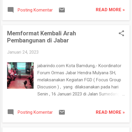
menjual komoditi barang pokok. Sedangkan
telah membentuk Badan Pengelola Cekungan
Bazar Murah berisi kuliner, kraf, fesyen, dan
READ MORE »
Posting Komentar
Bandung pada 2021 lalu. Menurut Tedy, hal ini
kebutuhan lain ya...
penting mengingat banyak persoalan yang
perlu diselesaikan bersama antara kabupaten
Memformat Kembali Arah
dan kota yang ada di Bandung Raya. Jika
Pembangunan di Jabar
bicara Kota Bandung hari ini, kata Tedy, tidak
terlepas dari wilayah sekitarnya. Berbagai
Januari 24, 2023
dinamika sangat erat dengan wilayah
Kabupaten Bandung, Kota Cimahi, Kabupaten
jabarindo.com Kota Bamdung,- Koordinator
Bandung Barat hingga Sumedang. Terkait
Forum Ormas Jabar Hendra Mulyana SH,
dengan hal ini harus ada sinergitas antara
melaksanakan Kegiatan FGD ( Focus Group
daerah ini beberapa hal yang dirasakan
Discusion ) , yang dilaksanakan pada hari
hubungannya seperti masalah transportasi.
Senin , 16 Januari 2023 di Jalan Sumedang
“Contoh kemacetan pada akhir pekan di
No. 4 Kegiatan FGD ( Focus Group
kawasan Setiabudi, Punclut hingga Lembang
Discusion ) yang bertema Gagasan
itu ada keterkaitan dengan Kota Bandung,
READ MORE »
Posting Komentar
Memformat Kembali Arah Pembangunan
Kabupaten Bandung dan Kabupaten Bandung
Jabar dihadiri oleh para ketua umum LSM
Barat. Untuk itu, kami sangat apreasiasi
dan Ormas Jawa barat dan para media.