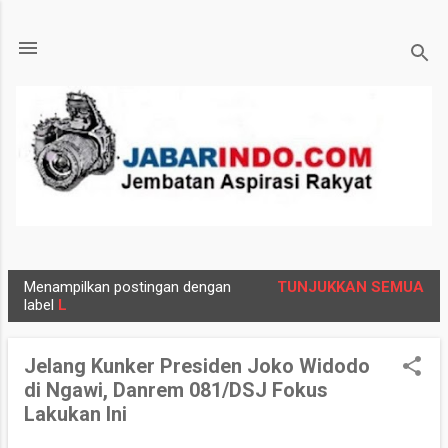
Langsung ke konten utama
Menampilkan postingan dengan
TUNJUKKAN SEMUA
P
label
L
o
s
Jelang Kunker Presiden Joko Widodo
t
di Ngawi, Danrem 081/DSJ Fokus
i
Lakukan Ini
n